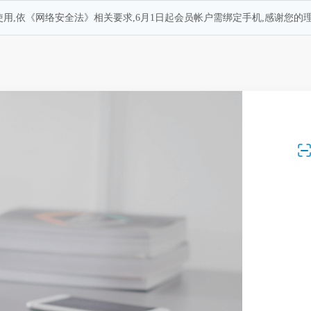
用,依《网络安全法》相关要求,6月1日起会员帐户需绑定手机,感谢您的理