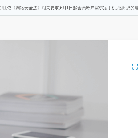
用,依《网络安全法》相关要求,6月1日起会员帐户需绑定手机,感谢您的理