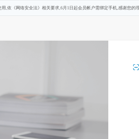
用,依《网络安全法》相关要求,6月1日起会员帐户需绑定手机,感谢您的理