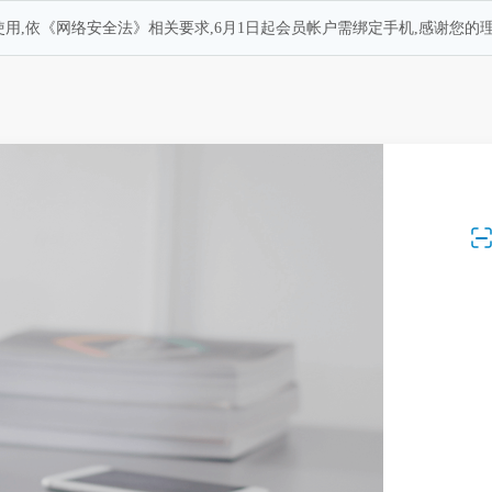
用,依《网络安全法》相关要求,6月1日起会员帐户需绑定手机,感谢您的理