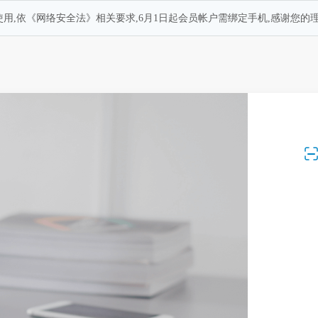
用,依《网络安全法》相关要求,6月1日起会员帐户需绑定手机,感谢您的理