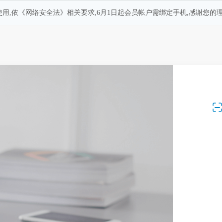
用,依《网络安全法》相关要求,6月1日起会员帐户需绑定手机,感谢您的理