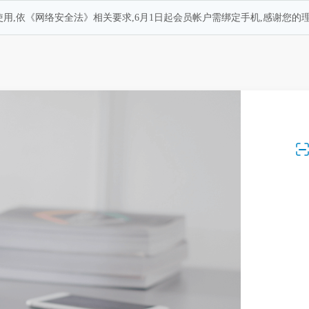
用,依《网络安全法》相关要求,6月1日起会员帐户需绑定手机,感谢您的理