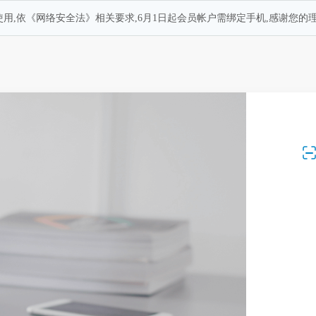
用,依《网络安全法》相关要求,6月1日起会员帐户需绑定手机,感谢您的理