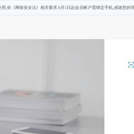
用,依《网络安全法》相关要求,6月1日起会员帐户需绑定手机,感谢您的理