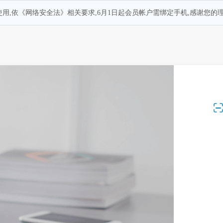
用,依《网络安全法》相关要求,6月1日起会员帐户需绑定手机,感谢您的理