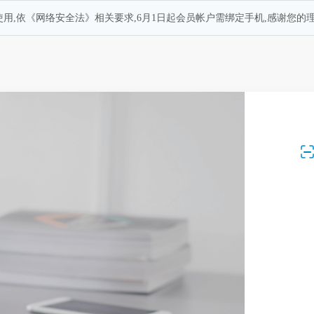
用,依《网络安全法》相关要求,6月1日起会员帐户需绑定手机,感谢您的理