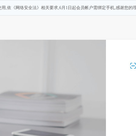
用,依《网络安全法》相关要求,6月1日起会员帐户需绑定手机,感谢您的理